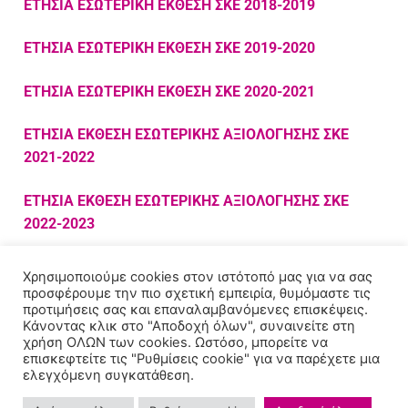
ΕΤΗΣΙΑ ΕΣΩΤΕΡΙΚΗ ΕΚΘΕΣΗ ΣΚΕ 2018-2019
Προσωπικό
Εσωτερικό Σύστημα Διασφάλισης Ποιότητας
Πιστοποίηση ΠΠΣ ΕΑΠ
Εσωτερική Αξιολόγηση
ΕΤΗΣΙΑ ΕΣΩΤΕΡΙΚΗ ΕΚΘΕΣΗ ΣΚΕ 2019-2020
Θεσμικό Πλαίσιο
Εγχειρίδιο Ποιότητας ΕΣΔΠ
Πιστοποίηση ΠΜΣ ΕΑΠ
Εσωτερική Αξιολόγηση Ιδρύματος
Εξωτερική Αξιολόγηση
ΕΤΗΣΙΑ ΕΣΩΤΕΡΙΚΗ ΕΚΘΕΣΗ ΣΚΕ 2020-2021
Απολογισμός Δράσης
Προτάσεις για την ανάπτυξη του ΕΣΔΠ
Εσωτερική Αξιολόγηση Σχολών
Εξωτερική Αξιολόγηση Ιδρύματος
ΕΤΗΣΙΑ ΕΚΘΕΣΗ ΕΣΩΤΕΡΙΚΗΣ ΑΞΙΟΛΟΓΗΣΗΣ ΣKΕ
Έργο ΕΣΠΑ ΜΟΔΙΠ (2021-2023)
Ηλεκτρονική φόρμα υποβολής πρότασης
Κανονισμοί Ε.Α.Π.
Εσωτερική Αξιολόγηση Προγραμμάτων
Εξωτερική Αξιολόγηση Σχολών
2021-2022
Σπουδών
Περιγραφή έργου
Στατιστικά Στοιχεία
Εξωτερική Αξιολόγηση Προγραμμάτων Σπουδών
ΕΤΗΣΙΑ ΕΚΘΕΣΗ ΕΣΩΤΕΡΙΚΗΣ ΑΞΙΟΛΟΓΗΣΗΣ ΣKΕ
2024-25
Εσωτερική Αξιολόγηση ΚΕΔΙΒΙΜ
2022-2023
Πακέτα εργασίας έργου
Προτάσεις προς υλοποίηση
Ευρωπαϊκές και Διεθνείς Αξιολογήσεις
2023-24
Ολοκλήρωση Έργου
ΕΤΗΣΙΑ ΕΚΘΕΣΗ ΕΣΩΤΕΡΙΚΗΣ ΑΞΙΟΛΟΓΗΣΗΣ ΣKΕ
Ιδρυματική Αξιολόγηση E-xcellence 2025-2026
Χρησιμοποιούμε cookies στον ιστότοπό μας για να σας
2023-2024
2022-23
προσφέρουμε την πιο σχετική εμπειρία, θυμόμαστε τις
προτιμήσεις σας και επαναλαμβανόμενες επισκέψεις.
Κάνοντας κλικ στο "Αποδοχή όλων", συναινείτε στη
2021-22
χρήση ΟΛΩΝ των cookies. Ωστόσο, μπορείτε να
επισκεφτείτε τις "Ρυθμίσεις cookie" για να παρέχετε μια
2020-21
ελεγχόμενη συγκατάθεση.
Πνευματικά δικαιώματα © 2026
Eλληνικό Ανοικτό