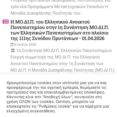
Υποβολή προτάσεων ακαδημαϊκής πιστοποίησης για
τρία νέα Προγράμματα Μεταπτυχιακών Σπουδών Η
Μονάδα Διασφάλισης Ποιότητας του.
Η ΜΟ.ΔΙ.Π. του Ελληνικού Ανοικτού
Πανεπιστημίου στην 1η Συνάντηση ΜΟ.ΔΙ.Π.
των Ελληνικών Πανεπιστημίων στο πλαίσιο
της 111ης Συνόδου Πρυτάνεων - 01.04.2026
8 Ιουλίου 2026
🏛️ 1η Συνάντηση ΜΟ.ΔΙ.Π. Ελληνικών Πανεπιστημίων
Ενεργή συμμετοχή της ΜΟ.ΔΙ.Π. του Ελληνικού
Ανοικτού Πανεπιστημίου στην 1η Συνάντηση των
ΜΟ.ΔΙ.Π. Η Μονάδα Διασφάλισης Ποιότητας (ΜΟ.ΔΙ.Π.)
του.
Χρησιμοποιούμε cookies στον ιστότοπό μας για να σας
Υποβολή Πρότασης Πιστοποίησης των ΠΠΣ
προσφέρουμε την πιο σχετική εμπειρία, θυμόμαστε τις
ΠΛΗ, ΕΛΠ, ΦΥΕ & ΕΠΟ (2ος κύκλος
προτιμήσεις σας και επαναλαμβανόμενες επισκέψεις.
πιστοποίησης)
Κάνοντας κλικ στο "Αποδοχή όλων", συναινείτε στη
χρήση ΟΛΩΝ των cookies. Ωστόσο, μπορείτε να
17 Ιουνίου 2026
επισκεφτείτε τις "Ρυθμίσεις cookie" για να παρέχετε μια
🏛️ Επαναπιστοποίηση ΠΠΣ Υποβολή Προτάσεων
ελεγχόμενη συγκατάθεση.
Ακαδημαϊκής Πιστοποίησης Προγραμμάτων