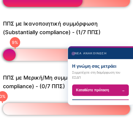
ΠΠΣ με Ικανοποιητική συμμόρφωση
(Substantially compliance) - (1/7 ΠΠΣ)
12
%
ΝΕΑ ΑΝΑΚΟΙΝΩΣΗ
Η γνώμη σας μετράει
Συμμετέχετε στη διαμόρφωση του
ΠΠΣ με Μερική/Μη συμμόρφωση (partially/no
ΕΣΔΠ
compliance) - (0/7 ΠΠΣ)
Καταθέστε πρόταση
→
0
%