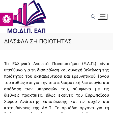
Ανοίξτε τη γραμμή εργαλείω
ΔΙΑΣΦΑΛΙΣΗ ΠΟΙΟΤΗΤΑΣ
Αρχική
Το Ελληνικό Ανοικτό Πανεπιστήμιο (Ε.Α.Π.) είναι
ΜΟ.ΔΙ.Π
υπεύθυνο για τη διασφάλιση και συνεχή βελτίωση της
ποιότητας του εκπαιδευτικού και ερευνητικού έργου
Σκοπός
Διασφάλιση Ποιότητας
του καθώς και για την αποτελεσματική λειτουργία και
Αρμοδιότητες
Πολιτική Ποιότητας Ε.Α.Π.
Ανακοινώσεις
απόδοση των υπηρεσιών του, σύμφωνα με τις
διεθνείς πρακτικές, ιδίως εκείνες του Ευρωπαϊκού
Συγκρότηση
Στρατηγικός Σχεδιασμός 2026-2029
Πιστοποίηση
Χώρου Ανώτατης Εκπαίδευσης και τις αρχές και
κατευθύνσεις της ΑΔΙΠ. Το αρμόδιο όργανο για τη
ΟΜ.Ε.Α.
Στοχοθεσία Ποιότητας ΕΣΔΠ
Πιστοποίηση ΕΣΔΠ ΕΑΠ
Αξιολόγηση