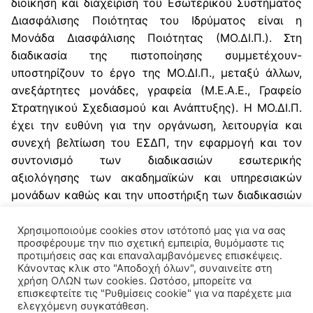
διοίκηση και διαχείριση του Εσωτερικού Συστήματος
Διασφάλισης Ποιότητας του Ιδρύματος είναι η
Προσωπικό
Εσωτερικό Σύστημα Διασφάλισης Ποιότητας
Πιστοποίηση ΠΠΣ ΕΑΠ
Εσωτερική Αξιολόγηση
Μονάδα Διασφάλισης Ποιότητας (ΜΟ.ΔΙ.Π.). Στη
Θεσμικό Πλαίσιο
Εγχειρίδιο Ποιότητας ΕΣΔΠ
Πιστοποίηση ΠΜΣ ΕΑΠ
Εσωτερική Αξιολόγηση Ιδρύματος
Εξωτερική Αξιολόγηση
διαδικασία της πιστοποίησης συμμετέχουν-
υποστηρίζουν το έργο της ΜΟ.ΔΙ.Π., μεταξύ άλλων,
Απολογισμός Δράσης
Προτάσεις για την ανάπτυξη του ΕΣΔΠ
Εσωτερική Αξιολόγηση Σχολών
Εξωτερική Αξιολόγηση Ιδρύματος
ανεξάρτητες μονάδες, γραφεία (Μ.Ε.Α.Ε., Γραφείο
Στρατηγικού Σχεδιασμού και Ανάπτυξης). Η ΜΟ.ΔΙ.Π.
Έργο ΕΣΠΑ ΜΟΔΙΠ (2021-2023)
Ηλεκτρονική φόρμα υποβολής πρότασης
Κανονισμοί Ε.Α.Π.
Εσωτερική Αξιολόγηση Προγραμμάτων
Εξωτερική Αξιολόγηση Σχολών
έχει την ευθύνη για την οργάνωση, λειτουργία και
Σπουδών
συνεχή βελτίωση του ΕΣΔΠ, την εφαρμογή και τον
Περιγραφή έργου
Στατιστικά Στοιχεία
Εξωτερική Αξιολόγηση Προγραμμάτων Σπουδών
συντονισμό των διαδικασιών εσωτερικής
2024-25
Εσωτερική Αξιολόγηση ΚΕΔΙΒΙΜ
Πακέτα εργασίας έργου
Προτάσεις προς υλοποίηση
Ευρωπαϊκές και Διεθνείς Αξιολογήσεις
αξιολόγησης των ακαδημαϊκών και υπηρεσιακών
2023-24
μονάδων καθώς και την υποστήριξη των διαδικασιών
Ολοκλήρωση Έργου
Ιδρυματική Αξιολόγηση E-xcellence 2025-2026
εξωτερικής αξιολόγησης και πιστοποίησης, στο
2022-23
πλαίσιο των αρχών, κατευθύνσεων και οδηγιών της
Χρησιμοποιούμε cookies στον ιστότοπό μας για να σας
προσφέρουμε την πιο σχετική εμπειρία, θυμόμαστε τις
ΑΔΙΠ.
2021-22
προτιμήσεις σας και επαναλαμβανόμενες επισκέψεις.
Κάνοντας κλικ στο "Αποδοχή όλων", συναινείτε στη
χρήση ΟΛΩΝ των cookies. Ωστόσο, μπορείτε να
2020-21
επισκεφτείτε τις "Ρυθμίσεις cookie" για να παρέχετε μια
ελεγχόμενη συγκατάθεση.