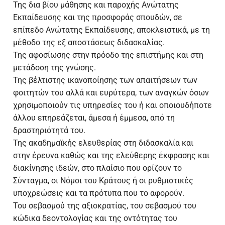
Της δια βίου μάθησης και παροχής Ανώτατης
Προσωπικό
Εσωτερικό Σύστημα Διασφάλισης Ποιότητας
Πιστοποίηση ΠΠΣ ΕΑΠ
Εσωτερική Αξιολόγηση
Εκπαίδευσης και της προσφοράς σπουδών, σε
επίπεδο Ανώτατης Εκπαίδευσης, αποκλειστικά, με τη
Θεσμικό Πλαίσιο
Εγχειρίδιο Ποιότητας ΕΣΔΠ
Πιστοποίηση ΠΜΣ ΕΑΠ
Εσωτερική Αξιολόγηση Ιδρύματος
Εξωτερική Αξιολόγηση
μέθοδο της εξ αποστάσεως διδασκαλίας.
Της αφοσίωσης στην πρόοδο της επιστήμης και στη
Απολογισμός Δράσης
Προτάσεις για την ανάπτυξη του ΕΣΔΠ
Εσωτερική Αξιολόγηση Σχολών
Εξωτερική Αξιολόγηση Ιδρύματος
μετάδοση της γνώσης.
Της βέλτιστης ικανοποίησης των απαιτήσεων των
Έργο ΕΣΠΑ ΜΟΔΙΠ (2021-2023)
Ηλεκτρονική φόρμα υποβολής πρότασης
Κανονισμοί Ε.Α.Π.
Εσωτερική Αξιολόγηση Προγραμμάτων
Εξωτερική Αξιολόγηση Σχολών
φοιτητών του αλλά και ευρύτερα, των αναγκών όσων
Σπουδών
Περιγραφή έργου
Στατιστικά Στοιχεία
Εξωτερική Αξιολόγηση Προγραμμάτων Σπουδών
χρησιμοποιούν τις υπηρεσίες του ή και οποιουδήποτε
2024-25
Εσωτερική Αξιολόγηση ΚΕΔΙΒΙΜ
άλλου επηρεάζεται, άμεσα ή έμμεσα, από τη
Πακέτα εργασίας έργου
Προτάσεις προς υλοποίηση
Ευρωπαϊκές και Διεθνείς Αξιολογήσεις
δραστηριότητά του.
2023-24
Της ακαδημαϊκής ελευθερίας στη διδασκαλία και
Ολοκλήρωση Έργου
Ιδρυματική Αξιολόγηση E-xcellence 2025-2026
στην έρευνα καθώς και της ελεύθερης έκφρασης και
2022-23
διακίνησης ιδεών, στο πλαίσιο που ορίζουν το
Σύνταγμα, οι Νόμοι του Κράτους ή οι ρυθμιστικές
2021-22
υποχρεώσεις και τα πρότυπα που το αφορούν.
2020-21
Του σεβασμού της αξιοκρατίας, του σεβασμού του
κώδικα δεοντολογίας και της οντότητας του