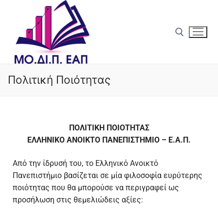
Πολιτική Ποιότητας
Αρχική
ΜΟ.ΔΙ.Π
ΠΟΛΙΤΙΚΗ ΠΟΙΟΤΗΤΑΣ
ΕΛΛΗΝΙΚΟ ΑΝΟΙΚΤΟ ΠΑΝΕΠΙΣΤΗΜΙΟ – Ε.A.Π.
Σκοπός
Διασφάλιση Ποιότητας
Από την ίδρυσή του, το Ελληνικό Ανοικτό
Αρμοδιότητες
Πολιτική Ποιότητας Ε.Α.Π.
Ανακοινώσεις
Πανεπιστήμιο βασίζεται σε μία φιλοσοφία ευρύτερης
ποιότητας που θα μπορούσε να περιγραφεί ως
Δομή & Στελέχωση
Στρατηγικός Σχεδιασμός 2026-2029
Πιστοποίηση
προσήλωση στις θεμελιώδεις αξίες:
ΟΜ.Ε.Α.
Στοχοθεσία Ποιότητας ΕΣΔΠ
Πιστοποίηση ΕΣΔΠ ΕΑΠ
Αξιολόγηση